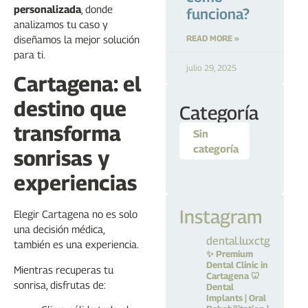
personalizada
, donde
funciona?
analizamos tu caso y
READ MORE »
diseñamos la mejor solución
para ti.
julio 29, 2025
Cartagena: el
destino que
Categoría
transforma
Sin
categoría
sonrisas y
experiencias
Instagram
Elegir Cartagena no es solo
una decisión médica,
dental.luxctg
también es una experiencia.
✨ Premium
Dental Clinic in
Mientras recuperas tu
Cartagena
🦷
sonrisa, disfrutas de:
Dental
Implants | Oral