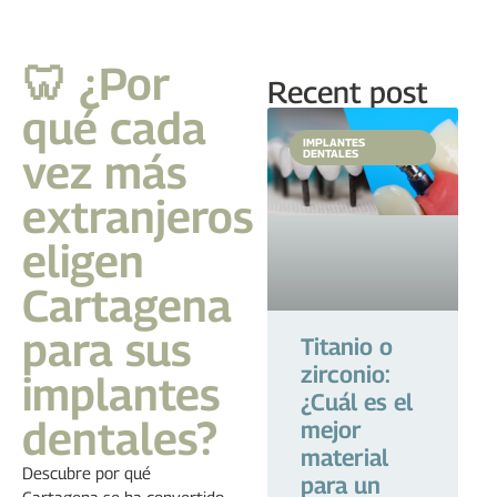
🦷 ¿Por
Recent post
qué cada
IMPLANTES
vez más
DENTALES
extranjeros
eligen
Cartagena
para sus
Titanio o
zirconio:
implantes
¿Cuál es el
dentales?
mejor
material
Descubre por qué
para un