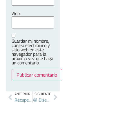
Web
Guardar mi nombre,
correo electrónico y
sitio web en este
navegador para la
próxima vez que haga
un comentario.
ANTERIOR
SIGUIENTE
Recuperando la sonrisa con implantes dentales: Caso All-on-Five en Dental Lux
😁 Diseño de sonrisa en Cartagena: transforma tu sonrisa mientras disfrutas del Caribe