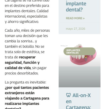
Cartagena se ha convertido
implante
en el destino preferido para
dental?
implantes dentales. Calidad
internacional, especialistas
READ MORE »
y ahorro significativo.
mayo 27, 2026
Cada año, miles de personas
toman una decisión que les
cambia la sonrisa… y
también el bolsillo. No se
IMPLANTES
trata solo de estética, se
DENTALES
trata de
recuperar
seguridad, función y
calidad de vida
, sin pagar
precios desorbitados.
La pregunta es inevitable:
¿por qué tantos pacientes
extranjeros están
🦷 All-on-X
viajando a Cartagena para
en
realizarse implantes
Cartagena:
dentales?